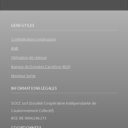
LIENS UTILES
Confédération construction
BNB
Obligation de retenue
Banque de Données Carrefour (BCE)
Moniteur belge
INFORMATIONS LÉGALES
SCICC scrl (Société Coopérative Indépendante de
Cautionnement Collectif)
BCE: BE 0404.246.213
COORDONNÉES