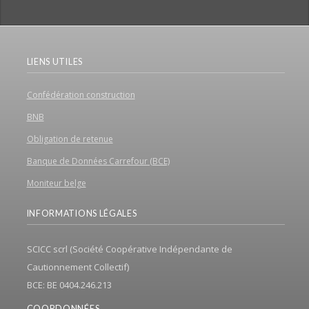
LIENS UTILES
Confédération construction
BNB
Obligation de retenue
Banque de Données Carrefour (BCE)
Moniteur belge
INFORMATIONS LÉGALES
SCICC scrl (Société Coopérative Indépendante de
Cautionnement Collectif)
BCE: BE 0404.246.213
COORDONNÉES