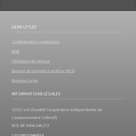
LIENS UTILES
Confédération construction
BNB
Obligation de retenue
Banque de Données Carrefour (BCE)
Moniteur belge
INFORMATIONS LÉGALES
SCICC scrl (Société Coopérative Indépendante de
Cautionnement Collectif)
BCE: BE 0404.246.213
COORDONNÉES