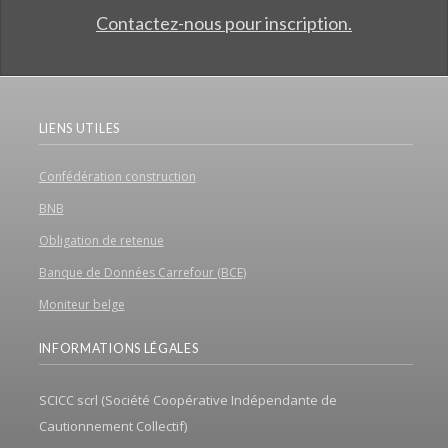
Contactez-nous pour inscription.
LIENS UTILES
Confédération construction
BNB
Obligation de retenue
Banque de Données Carrefour (BCE)
Moniteur belge
INFORMATIONS LÉGALES
SCICC scrl (Société Coopérative Indépendante de
Cautionnement Collectif)