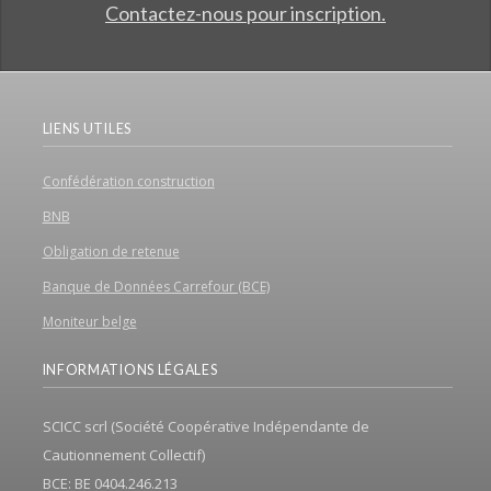
Contactez-nous pour inscription.
LIENS UTILES
Confédération construction
BNB
Obligation de retenue
Banque de Données Carrefour (BCE)
Moniteur belge
INFORMATIONS LÉGALES
SCICC scrl (Société Coopérative Indépendante de
Cautionnement Collectif)
BCE: BE 0404.246.213