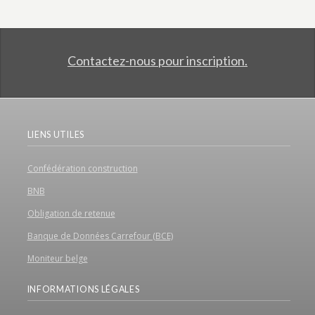
Contactez-nous pour inscription.
LIENS UTILES
Confédération construction
BNB
Obligation de retenue
Banque de Données Carrefour (BCE)
Moniteur belge
INFORMATIONS LÉGALES