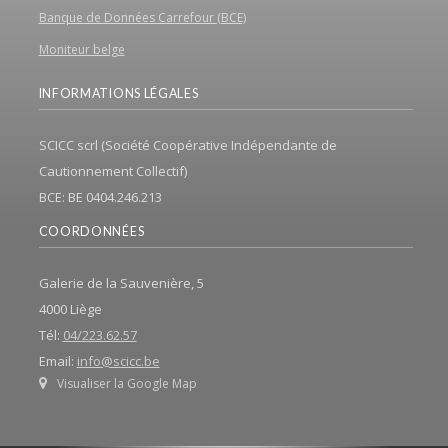
Banque de Données Carrefour (BCE)
Moniteur belge
INFORMATIONS LÉGALES
SCICC scrl (Société Coopérative Indépendante de
Cautionnement Collectif)
BCE: BE 0404.246.213
COORDONNÉES
Galerie de la Sauvenière, 5
4000 Liège
Tél:
04/223.62.57
Email:
info@scicc.be
Visualiser la Google Map