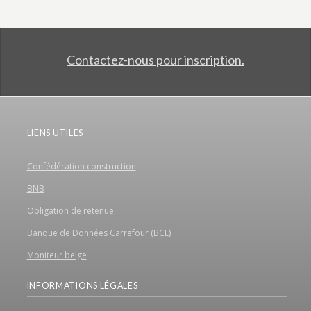
Contactez-nous pour inscription.
LIENS UTILES
Confédération construction
BNB
Obligation de retenue
Banque de Données Carrefour (BCE)
Moniteur belge
INFORMATIONS LÉGALES