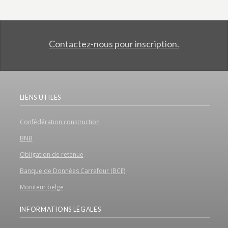
Contactez-nous pour inscription.
LIENS UTILES
Confédération construction
BNB
Obligation de retenue
Banque de Données Carrefour (BCE)
Moniteur belge
INFORMATIONS LÉGALES