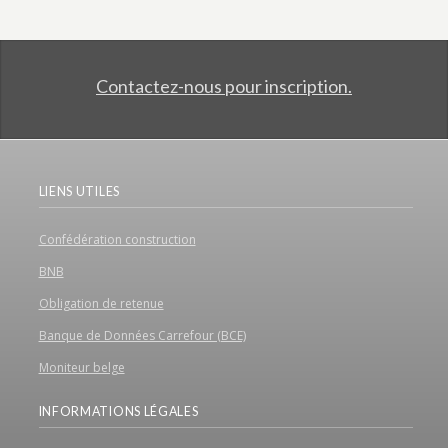
Contactez-nous pour inscription.
LIENS UTILES
Confédération construction
BNB
Obligation de retenue
Banque de Données Carrefour (BCE)
Moniteur belge
INFORMATIONS LÉGALES