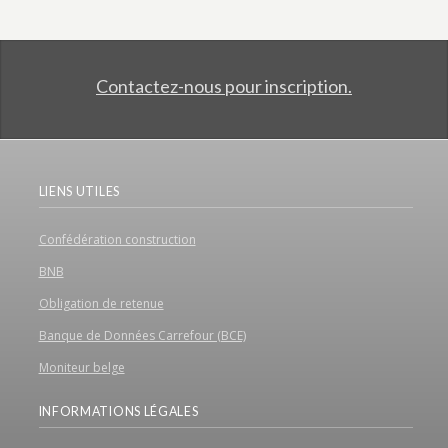
Contactez-nous pour inscription.
LIENS UTILES
Confédération construction
BNB
Obligation de retenue
Banque de Données Carrefour (BCE)
Moniteur belge
INFORMATIONS LÉGALES