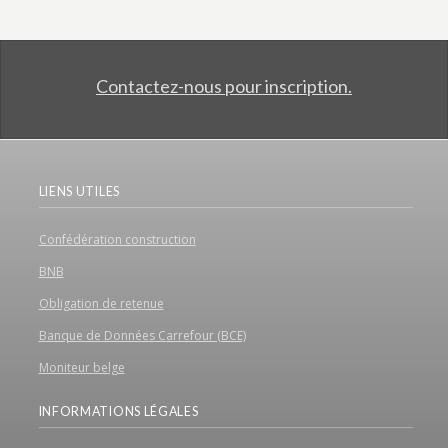
Contactez-nous pour inscription.
LIENS UTILES
Confédération construction
BNB
Obligation de retenue
Banque de Données Carrefour (BCE)
Moniteur belge
INFORMATIONS LÉGALES