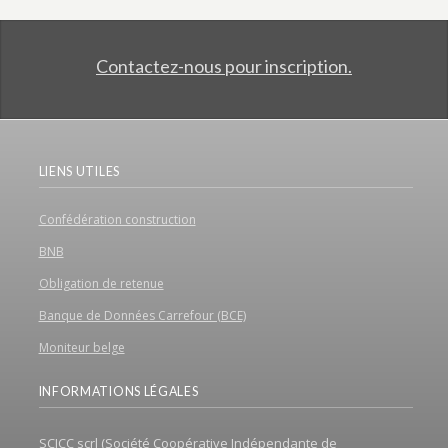
Contactez-nous pour inscription.
LIENS UTILES
Confédération construction
BNB
Obligation de retenue
Banque de Données Carrefour (BCE)
Moniteur belge
INFORMATIONS LÉGALES
SCICC scrl (Société Coopérative Indépendante de