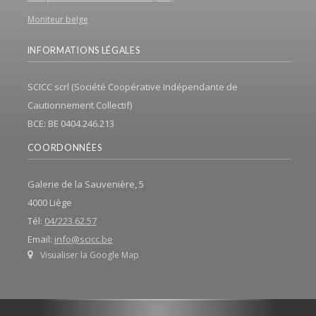
Moniteur belge
INFORMATIONS LÉGALES
SCICC scrl (Société Coopérative Indépendante de
Cautionnement Collectif)
BCE: BE 0404.246.213
COORDONNÉES
Galerie de la Sauvenière, 5
4000 Liège
Tél:
04/223.62.57
Email:
info@scicc.be
Visualiser la Google Map