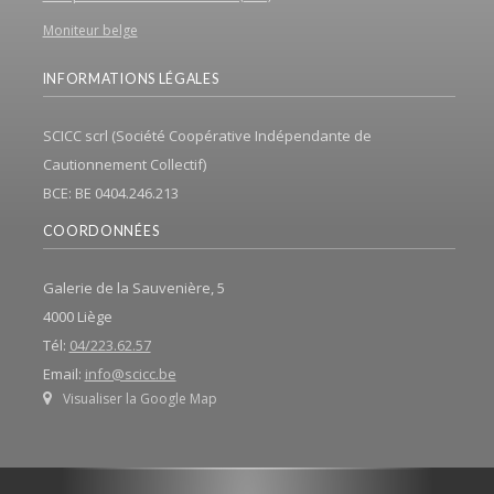
Moniteur belge
INFORMATIONS LÉGALES
SCICC scrl (Société Coopérative Indépendante de
Cautionnement Collectif)
BCE: BE 0404.246.213
COORDONNÉES
Galerie de la Sauvenière, 5
4000 Liège
Tél:
04/223.62.57
Email:
info@scicc.be
Visualiser la Google Map