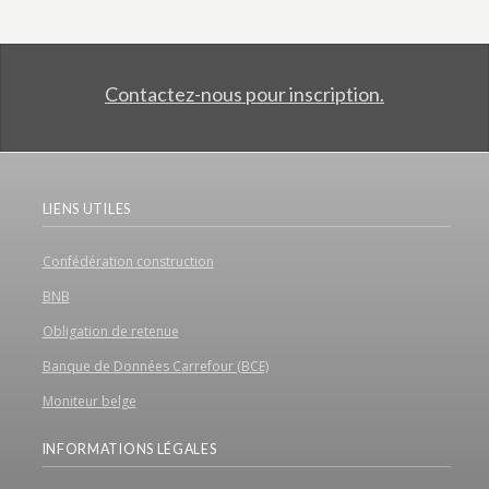
Contactez-nous pour inscription.
LIENS UTILES
Confédération construction
BNB
Obligation de retenue
Banque de Données Carrefour (BCE)
Moniteur belge
INFORMATIONS LÉGALES