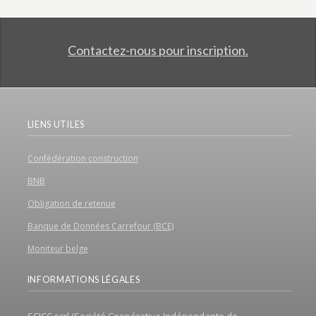
Contactez-nous pour inscription.
LIENS UTILES
Confédération construction
BNB
Obligation de retenue
Banque de Données Carrefour (BCE)
Moniteur belge
INFORMATIONS LÉGALES