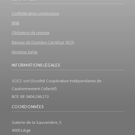
Confédération construction
BNB
Obligation de retenue
Banque de Données Carrefour (BCE)
Moniteur belge
INFORMATIONS LÉGALES
SCICC scrl (Société Coopérative Indépendante de
Cautionnement Collectif)
BCE: BE 0404.246.213
COORDONNÉES
Galerie de la Sauvenière, 5
4000 Liège