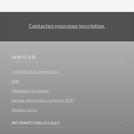
Contactez-nous pour inscription.
LIENS UTILES
Confédération construction
BNB
Obligation de retenue
Banque de Données Carrefour (BCE)
Moniteur belge
INFORMATIONS LÉGALES